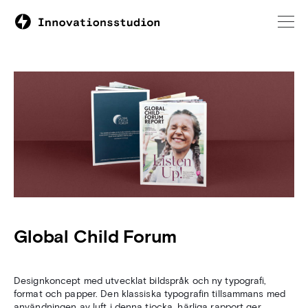
Global Child Forum
D
esignkoncept med utvecklat bildspråk och ny typografi,
format och papper
.
Den klassiska typografin tillsammans med
användningen av luft i denna tjocka, härliga rapport ger