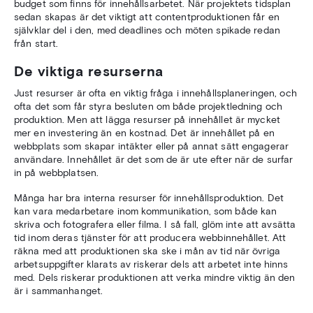
budget som finns för innehållsarbetet. När projektets tidsplan
sedan skapas är det viktigt att contentproduktionen får en
självklar del i den, med deadlines och möten spikade redan
från start.
De viktiga resurserna
Just resurser är ofta en viktig fråga i innehållsplaneringen, och
ofta det som får styra besluten om både projektledning och
produktion. Men att lägga resurser på innehållet är mycket
mer en investering än en kostnad. Det är innehållet på en
webbplats som skapar intäkter eller på annat sätt engagerar
användare. Innehållet är det som de är ute efter när de surfar
in på webbplatsen.
Många har bra interna resurser för innehållsproduktion. Det
kan vara medarbetare inom kommunikation, som både kan
skriva och fotografera eller filma. I så fall, glöm inte att avsätta
tid inom deras tjänster för att producera webbinnehållet. Att
räkna med att produktionen ska ske i mån av tid när övriga
arbetsuppgifter klarats av riskerar dels att arbetet inte hinns
med. Dels riskerar produktionen att verka mindre viktig än den
är i sammanhanget.