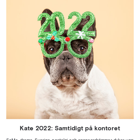
Kate 2022: Samtidigt på kontoret
SoMe-drama, Sverige-nostalgi och sponsordrömmar dyker upp