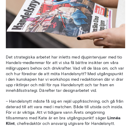
Det strategiska arbetet har inletts med djupintervjuer med tio
Handels-medlemmar för att vi ska få bättre insikter om våra
målgruppers behov och drivkrafter. Vad vill de läsa om, och var
och hur föredrar de att möta Handelsnytt? Med utgångspunkt
i den kunskapen har vi workshops med redaktionen där vi drar
upp riktlinjer och mål för nya Handelsnytt och tar fram en
innehållsstrategi. Därefter tar designarbetet vid.
– Handelsnytt måste få sig en rejäl uppfräschning, och gå från
daterad till att vara med i matchen. Både till utsida och insida.
För vi är viktiga. Att vi tidigare vann Årets omgörning
tillsammans med Kate är en bra utgångspunkt! säger
Linnéa
Klint
, chefredaktör och ansvarig utgivare för Handelsnytt.