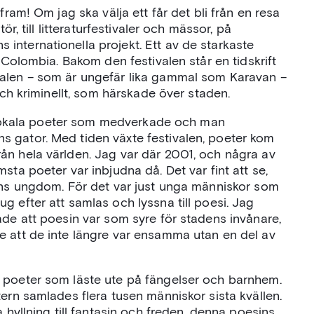
fram! Om jag ska välja ett får det bli från en resa
ör, till litteraturfestivaler och mässor, på
internationella projekt. Ett av de starkaste
i Colombia. Bakom den festivalen står en tidskrift
valen – som är ungefär lika gammal som Karavan –
och kriminellt, som härskade över staden.
st lokala poeter som medverkade och man
 gator. Med tiden växte festivalen, poeter kom
ån hela världen. Jag var där 2001, och några av
sta poeter var inbjudna då. Det var fint att se,
dens ungdom. För det var just unga människor som
g efter att samlas och lyssna till poesi. Jag
ade att poesin var som syre för stadens invånare,
e att de inte längre var ensamma utan en del av
 poeter som läste ute på fängelser och barnhem.
tern samlades flera tusen människor sista kvällen.
 hyllning till fantasin och freden, denna poesins