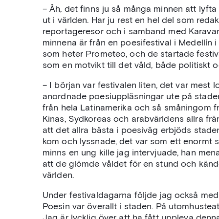
– Åh, det finns ju så många minnen att lyfta 
ut i världen. Har ju rest en hel del som redakt
reportageresor och i samband med Karavans 
minnena är från en poesifestival i Medellín 
som heter Prometeo, och de startade festi
som en motvikt till det våld, både politiskt 
– I början var festivalen liten, det var me
anordnade poesiuppläsningar ute på stadens
från hela Latinamerika och så småningom fr
Kinas, Sydkoreas och arabvärldens allra främ
att det allra bästa i poesiväg erbjöds sta
kom och lyssnade, det var som ett enormt su
minns en ung kille jag intervjuade, han men
att de glömde våldet för en stund och känd
världen.
Under festivaldagarna följde jag också med
Poesin var överallt i staden. På utomhustea
Jag är lycklig över att ha fått uppleva denna