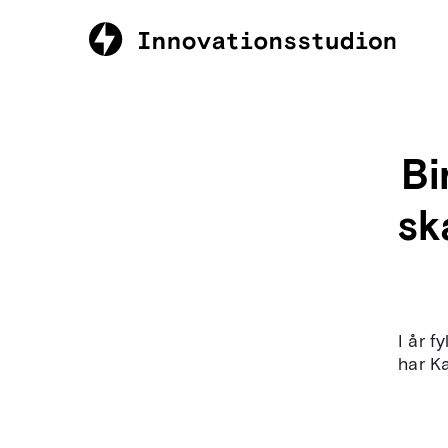
Bi
sk
I år f
har Ka