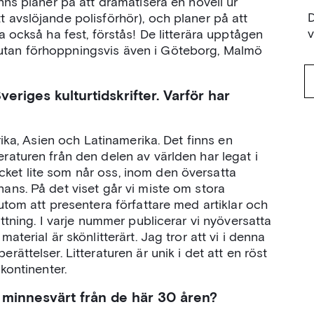
inns planer på att dramatisera en novell ur
D
t avslöjande polisförhör), och planer på att
ka också ha fest, förstås! De litterära upptågen
 utan förhoppningsvis även i Göteborg, Malmö
veriges kulturtidskrifter. Varför har
frika, Asien och Latinamerika. Det finns en
eraturen från den delen av världen har legat i
cket lite som når oss, inom den översatta
nans. På det viset går vi miste om stora
rutom att presentera författare med artiklar och
sättning. I varje nummer publicerar vi nyöversatta
material är skönlitterärt. Jag tror att vi i denna
rättelser. Litteraturen är unik i det att en röst
 kontinenter.
 minnesvärt från de här 30 åren?