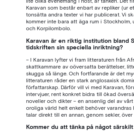
lite olika evenemang i höst, är tanken. Det f
Karavan som består enbart av repliker (ur et
tonsätta andra texter vi har publicerat. Vi s
kommer inte bara att äga rum i Stockholm,
och Korpilombolo.
Karavan är en riktig institution bland S
tidskriften sin speciella inriktning?
– I Karavan lyfter vi fram litteraturen från A
skattkammare av oöversatta berättelser, litt
skugga så länge. Och fortfarande är det my
litteraturen råder en stark anglosaxisk domi
författarskap. Därför vill vi med Karavan, fö
intervjuer, rent konkret bidra till ökad över
noveller och dikter – en ansenlig del av vårt 
oroliga värld helt enkelt behöver varandras be
talar direkt till en annan, genom sekler, över
Kommer du att tänka på något särskilt