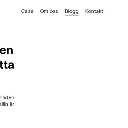
Case
Om oss
Blogg
Kontakt
 en
tta
v tiden
llin är